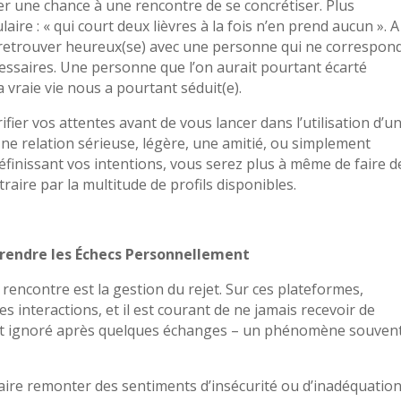
er une chance à une rencontre de se concrétiser. Plus
ire : « qui court deux lièvres à la fois n’en prend aucun ». A
se retrouver heureux(se) avec une personne qui ne correspond
écessaires. Une personne que l’on aurait pourtant écarté
a vraie vie nous a pourtant séduit(e).
arifier vos attentes avant de vous lancer dans l’utilisation d’u
ne relation sérieuse, légère, une amitié, ou simplement
finissant vos intentions, vous serez plus à même de faire d
traire par la multitude de profils disponibles.
 Prendre les Échecs Personnellement
 rencontre est la gestion du rejet. Sur ces plateformes,
 interactions, et il est courant de ne jamais recevoir de
t ignoré après quelques échanges – un phénomène souven
faire remonter des sentiments d’insécurité ou d’inadéquation