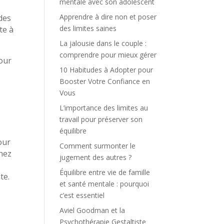
mentale avec son adolescent
Apprendre à dire non et poser
 des
des limites saines
te à
La jalousie dans le couple :
comprendre pour mieux gérer
pour
10 Habitudes à Adopter pour
Booster Votre Confiance en
Vous
L’importance des limites au
travail pour préserver son
e
équilibre
pour
Comment surmonter le
chez
jugement des autres ?
Équilibre entre vie de famille
te.
et santé mentale : pourquoi
c’est essentiel
Aviel Goodman et la
Psychothérapie Gestaltiste