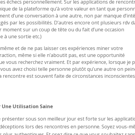
 ces échecs personnellement. Sur les applications de rencont
amique de la plateforme qu’à votre valeur en tant que person
ment d’une conversation à une autre, non par manque d’inté
és par les possibilités. D’autres encore ont plusieurs rdv 
r moment sur un coup de tête ou du fait d’une occasion
 à une sortie etc.)
-même et de ne pas laisser ces expériences miner votre
action, même si elle n’aboutit pas, est une opportunité
e vous recherchez vraiment. Et par expérience, lorsque je 
 vous avez choisi telle personne plutôt qu’une autre on pein
a rencontre est souvent faite de circonstances inconscientes
 Une Utilisation Saine
 présenter sous son meilleur jour est forte sur les applicat
s déceptions lors des rencontres en personne. Soyez vous-
res plus authentiques. Et osez dire ce que vous souhaitez san