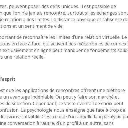
tes, peuvent poser des défis uniques. Il est possible de
que l’on n’a jamais rencontré, surtout si les échanges son
e relation a des limites. La distance physique et l’absence d
tions et un sentiment de vide.
ortant de reconnaître les limites d’une relation virtuelle. Le
tions en face à face, qui activent des mécanismes de connex
ste exclusivement en ligne peut manquer de fondements solid
rs une relation réelle.
l’esprit
st que les applications de rencontres offrent une pléthore
re un avantage indéniable. On peut y faire son marché et
es de sélection. Cependant, ce vaste éventail de choix peut
confusion. La psychologie nous enseigne que face à trop de
écisions s’affaiblit. C’est ce que l’on appelle la « paralysie p
une conversation à l’autre, d’un profil à un autre, sans