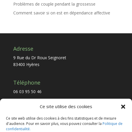
Problèmes de couple pendant la grossesse
Comment savoir si on est en dépendance affective
Adresse
9 Rue du Dr Roux Seignoret
83400 Hyères
Téléphone
06 03 95 50 46
Ce site utilise des cookies
Email
Ce site web utilise des cookies à des fins statistiques et de mesure
psy.florentferres@gmail.com
d'audience. Pour en savoir plus, vous pouvez consulter la
Politique de
confidentialité.