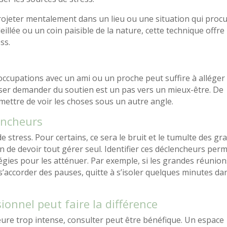
rojeter mentalement dans un lieu ou une situation qui proc
eillée ou un coin paisible de la nature, cette technique offre
ss.
éoccupations avec un ami ou un proche peut suffire à alléger 
t oser demander du soutien est un pas vers un mieux-être. De
mettre de voir les choses sous un autre angle.
encheurs
stress. Pour certains, ce sera le bruit et le tumulte des gr
on de devoir tout gérer seul. Identifier ces déclencheurs per
tégies pour les atténuer. Par exemple, si les grandes réunio
e s’accorder des pauses, quitte à s’isoler quelques minutes da
onnel peut faire la différence
meure trop intense, consulter peut être bénéfique. Un espace