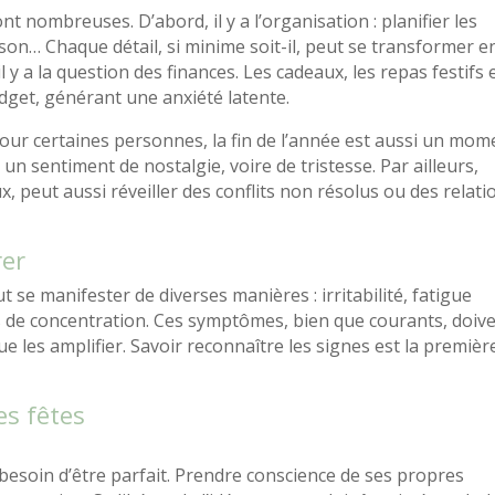
t nombreuses. D’abord, il y a l’organisation : planifier les
son… Chaque détail, si minime soit-il, peut se transformer e
y a la question des finances. Les cadeaux, les repas festifs 
dget, générant une anxiété latente.
our certaines personnes, la fin de l’année est aussi un mom
un sentiment de nostalgie, voire de tristesse. Par ailleurs,
ux, peut aussi réveiller des conflits non résolus ou des relati
rer
eut se manifester de diverses manières : irritabilité, fatigue
és de concentration. Ces symptômes, bien que courants, doiv
ue les amplifier. Savoir reconnaître les signes est la premièr
es fêtes
s besoin d’être parfait. Prendre conscience de ses propres