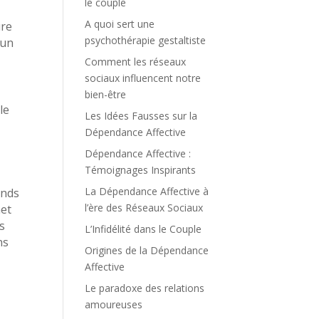
le couple
A quoi sert une
ure
psychothérapie gestaltiste
 un
Comment les réseaux
sociaux influencent notre
bien-être
le
Les Idées Fausses sur la
Dépendance Affective
Dépendance Affective :
Témoignages Inspirants
La Dépendance Affective à
ands
l’ère des Réseaux Sociaux
met
ns
L’Infidélité dans le Couple
ns
Origines de la Dépendance
Affective
Le paradoxe des relations
amoureuses