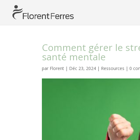
Comment gérer le stre
santé mentale
par
Florent
|
Déc 23, 2024
|
Ressources
|
0 co