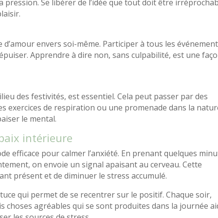
a pression. Se libérer de l’idée que tout doit être irréprocha
aisir.
cte d’amour envers soi-même. Participer à tous les événemen
épuiser. Apprendre à dire non, sans culpabilité, est une faç
eu des festivités, est essentiel. Cela peut passer par des
es exercices de respiration ou une promenade dans la natur
aiser le mental.
paix intérieure
e efficace pour calmer l’anxiété. En prenant quelques minu
ntement, on envoie un signal apaisant au cerveau. Cette
ant présent et de diminuer le stress accumulé.
uce qui permet de se recentrer sur le positif. Chaque soir,
s choses agréables qui se sont produites dans la journée ai
iser les sources de stress.